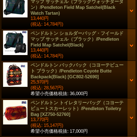
マップ サッチェル（ブラックウォッチタータ
ン）/Pendleton Field Map Satchel(Black
Watch Tartan)
13,440円
(税込
:
14,784円)
ペンドルトン ショルダーバッグ・フイールド
マップ サッチェル（ブラック）/Pendleton
Field Map Satchel(Black)
13,440円
(税込
:
14,784円)
ペンドルトン バックパック（コヨーテビュー
ト ブラック）/Pendleton Coyote Butte
Backpack(Black)
[
GC802-52690
]
25,970円
(税込
:
28,567円)
希望小売価格税抜
:
36,000円
ペンドルトン トイレタリーバッグ（コヨーテ
ビュートスカーレット）/Pendleton Toiletry
Bag
[
XZ750-52760
]
13,770円
(税込
:
15,147円)
希望小売価格税抜
:
17,000円