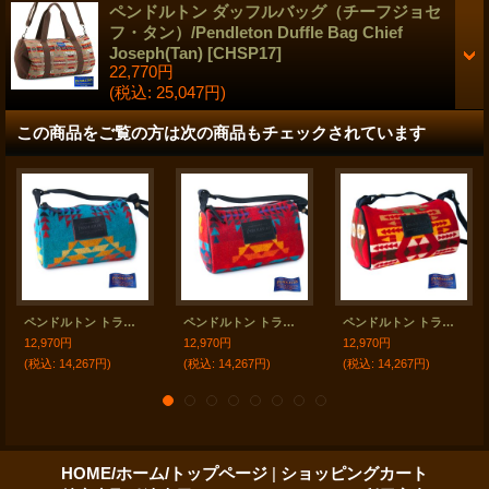
ペンドルトン ダッフルバッグ（チーフジョセ
フ・タン）/Pendleton Duffle Bag Chief
Joseph(Tan)
[
CHSP17
]
22,770円
(税込
:
25,047円)
この商品をご覧の方は次の商品もチェックされています
ペンドルトン トラベル キット バッグ・ドップ バッグ（ターコイズ・イエロー・レッド・パープル）/Pendleton Travel Kit Dopp Bag With Strap
ペンドルトン トラベル キット バッグ・ドップ バッグ（レッド・イエロー・ターコイズ・パープル・ブラック）/Pendleton Travel Kit Dopp Bag With Strap
ペンドルトン トラベル キット バッグ・ドップ バッグ（レッド・イエロー・ブラウン）/Pendleton Travel Kit Dopp Bag With Strap(Red/Yellow/Brown)
12,970円
12,970円
12,970円
(税込
:
14,267円)
(税込
:
14,267円)
(税込
:
14,267円)
HOME/ホーム/トップページ
|
ショッピングカート