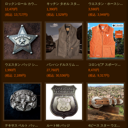
ロックンロール カウボーイ ウエスタンシャツ ブラウン・ブルー（長袖）/Panhandle Slim Long Sleeve Western Shirt
キッチン タオル スター アメリカ国旗 星条旗 アメリカ輸入品 フック用ループつき/The Stars and Stripes Kitchen Towels
ウエスタン・ホースシュー&スカルフォトフレーム（写真立て）/Horseshoe Skull Photo Frame
12,470円
1,390円
3,590円
(税込
:
13,717円)
(税込
:
1,529円)
(税込
:
3,949円)
ウエスタン バッジ シェリフ・保安官バッジ ステートオブテキサス/STATE OF TEXAS
パンハンドルスリム パウダーリバー ツイードストライプ ウールベスト（ブラウン）/Panhandle Slim Wool Vest(Brown)
コロンビア スポーツウェア テキサスロングホーンズ フリース ベスト（ロングホーンズオレンジ）M/Columbia Sportswear Texas Longhorns Fleece Vest(Cedar)
1,990円
27,760円
8,470円
(税込
:
2,189円)
(税込
:
30,536円)
(税込
:
9,317円)
テキサス ベルト バックル/Buckle Texas Steerhead THE STATE OF TEXAS
ルート66 バッジ
4ピース スター ウエスタン レンジャー ベルト（ブラウン）/Ranger Belt(Brown)