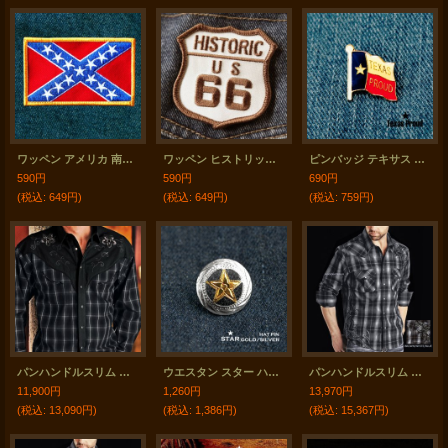
ワッペン アメリカ 南軍 レベルフラッグ/Patch
ワッペン ヒストリック ルート66 クリーム・ブラウン/Patch Route 66
ピンバッジ テキサス プラウド/Pin TEXAS PROUD
590円
590円
690円
(税込
:
649円)
(税込
:
649円)
(税込
:
759円)
パンハンドルスリム 刺繍 ウエスタン シャツ（ブラック プラッド フローラル/長袖）/Panhandle Slim Long Sleeve Western Shirt(Black)
ウエスタン スター ハットピン ピンバッジ（ゴールド・シルバー）/Hat Pin Star Gold Silver
パンハンドルスリム ロックンロールカウボーイ 刺繍 ウエスタンシャツ ブラウン・ホワイト・ブルー（長袖）/Panhandle Slim Rock & Roll Cowboy Long Sleeve Western Shirt(Brown/White/Blue)
11,900円
1,260円
13,970円
(税込
:
13,090円)
(税込
:
1,386円)
(税込
:
15,367円)