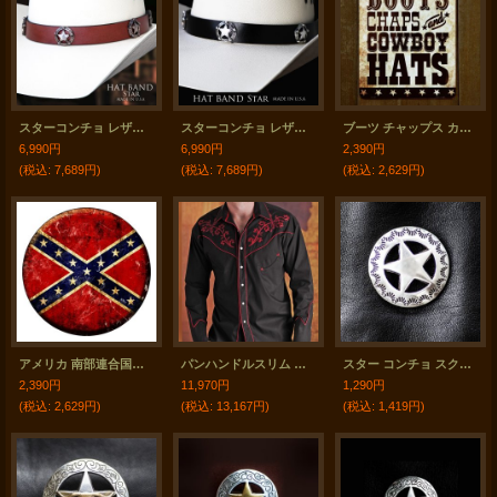
スターコンチョ レザー ハット バンド（ブラウン）/Leather Hat Band(Star Concho Brown)
スターコンチョ レザー ハット バンド（ブラック）/Leather Hat Band(Star Concho Black)
ブーツ チャップス カウボーイハット メタルサイン/Metal Sign
6,990円
6,990円
2,390円
(税込
:
7,689円)
(税込
:
7,689円)
(税込
:
2,629円)
アメリカ 南部連合国旗 メタルサイン/Metal Sign
パンハンドルスリム 刺繍 ウエスタン シャツ（ブラック・レッド/長袖）/Panhandle Slim Long Sleeve Western Shirt(Black)
スター コンチョ スクリュー 29mm（シルバー）/Concho Chicago Screw(Star)
2,390円
11,970円
1,290円
(税込
:
2,629円)
(税込
:
13,167円)
(税込
:
1,419円)