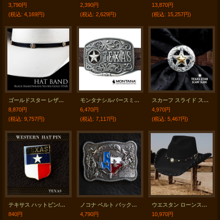
3,790円
2,390円
13,870円
(税込
:
4,169円)
(税込
:
2,629円)
(税込
:
15,257円)
ゴールドスター レザー ハット バンド（ブラック）/Leather Hat Band(Black/Silver/Gold Star Concho)
モンタナシルバースミス ベルト バックル テキサス ローンスター ロングホーン/Montana Silversmiths Belt Buckle
スカーフ スライド スカーフ留め 大判スカーフ ワイルドラグ用（テキサススター）/Scarf Slide Texas Star
8,870円
6,470円
4,970円
(税込
:
9,757円)
(税込
:
7,117円)
(税込
:
5,467円)
テキサス ハットピン/Pins
ノコナ ベルト バックル テキサス/Nocona Belt Buckle
ウエスタン ローンスター カウボーイ ハット（ブラック）/Bullhide Lone Star Cowboy Hat(Black)
840円
4,790円
10,970円