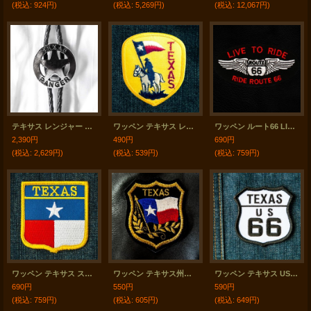
(税込
:
924円)
(税込
:
5,269円)
(税込
:
12,067円)
テキサス レンジャー ボロタイ シルバースター/Bolo Tie Texas Ranger
ワッペン テキサス レンジャー オン ホース/Patch Texas Ranger
ワッペン ルート66 LIVE TO RIDE ブラック/Patch Route 66
2,390円
490円
690円
(税込
:
2,629円)
(税込
:
539円)
(税込
:
759円)
ワッペン テキサス スター/Patch Texas
ワッペン テキサス州旗/Patch Texas
ワッペン テキサス US ルート66 ブラック・ホワイト 63mm×63mm/Patch TEXAS Route 66
690円
550円
590円
(税込
:
759円)
(税込
:
605円)
(税込
:
649円)