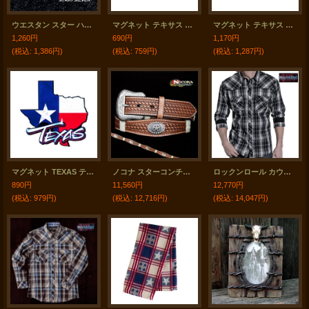
ウエスタン スター ハットピン ピンバッジ（シルバー）/Hat Pin Star Silver
マグネット テキサス TEXAS THE LONE STAR STATE
マグネット テキサス リモ TEXAS LIMO
1,260円
690円
1,170円
(税込
:
1,386円)
(税込
:
759円)
(税込
:
1,287円)
マグネット TEXAS テキサスフラッグ ウッドフォト
ノコナ スターコンチョ ウエスタン レザー ベルト（ブラウン）/Nocona Western Leather Belt(Brown)
ロックンロール カウボーイ ウエスタンシャツ ブラック・グレー（長袖）/Panhandle Slim Long Sleeve Western Shirt
890円
11,560円
12,770円
(税込
:
979円)
(税込
:
12,716円)
(税込
:
14,047円)