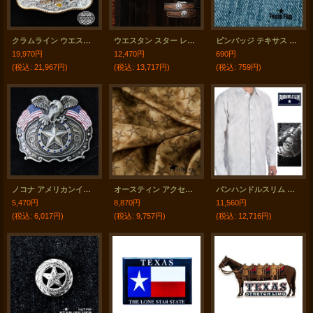
クラムライン ウエスタン ベルト バックル テキサス/Crumrine Western Belt Buckle Texas
ウエスタン スター レザーベルト（ブラウン）/Western Leather Belt(Brown)
ピンバッジ テキサス フラッグ/Pin Texas Flag
19,970円
12,470円
690円
(税込
:
21,967円)
(税込
:
13,717円)
(税込
:
759円)
ノコナ アメリカンイーグル スター 星条旗 ウエスタン ベルト バックル/Nocona Buckle Eagle Star
オースティン アクセント ウエスタン ワイルドラグ（シルク カウボーイ大判スカーフ）スター/Austin Accent Inc.100% Silk Wild Rags
パンハンドルスリム リバースプリント ウエスタンシャツ ホワイト（長袖）/Panhandle Slim Long Sleeve Western Shirt
5,470円
8,870円
11,560円
(税込
:
6,017円)
(税込
:
9,757円)
(税込
:
12,716円)