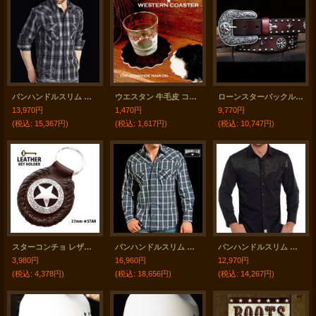
パンハンドルスリム ロックンロールカウボーイ 刺繍 ウエスタンシャツ ブラック・ホワイト・ブルー（長袖）/Panhandle Slim Rock & Roll Cowboy Long Sleeve Western Shirt(Black/White/Blue)
ウエスタン 牛毛皮 コースター/Cowhide Hair-on Coaster
ローンスターバックル レザー ベルト（ブラウン）/Leather Belt(Brown)
13,970円
1,470円
9,770円
(税込
:
15,367円)
(税込
:
1,617円)
(税込
:
10,747円)
スターコンチョ レザーキーホルダー（ブラウン）/ Leather Key Fob(Brown)
パンハンドルスリム ブラック刺繍 ウエスタン シャツ（ブルー・ブラック）/Panhandle Slim Poplin Plaid Snap Front Western Shirt(Blue/Black)
パンハンドルスリム ブラックペーズリー 刺繍 ヨーク ウエスタン シャツ（長袖・ブラック）/Panhandle Slim Long Sleeve Western Shirt
3,980円
16,960円
12,970円
(税込
:
4,378円)
(税込
:
18,656円)
(税込
:
14,267円)