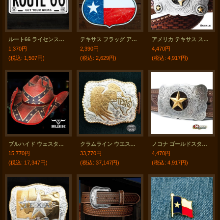
ルート66 ライセンスプレート テキサス/Texas Route 66 Metal License Plate
テキサス フラッグ アメリカ製 ハイウエー ティンサイン メタルサイン /Texas State Flag Highway Metal Sign
アメリカ テキサス スター ベルト バックル/Texas Stars Belt Buckle
1,370円
2,390円
4,470円
(税込
:
1,507円)
(税込
:
2,629円)
(税込
:
4,917円)
ブルハイド ウェスタン ストロー カウボーイ ハット クラッカーライン20X 大きいサイズもあり/Bullhide Western Straw Cowboy Hat Cracker Line 20X
クラムライン ウエスタン ベルト バックル アメリカン イーグル テキサス ロープエッジ/Crumrine Western Belt Buckle Eagle and Texas
ノコナ ゴールドスター ウエスタン ベルト バックル/Nocona Western Belt Buckle
15,770円
33,770円
4,470円
(税込
:
17,347円)
(税込
:
37,147円)
(税込
:
4,917円)