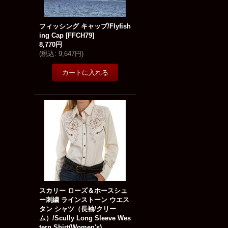
フィッシング キャップ/Flyfish
ing Cap
[
FFCH79
]
8,770円
(
税込
:
9,647円
)
スカリー ローズ＆ホースシュ
ー刺繍 ラインストーン ウエス
タン シャツ（長袖/クリー
ム）/Scully Long Sleeve Wes
tern Shirt(Women's)