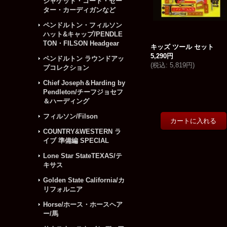
ジャケット・コート・セー
ター・カーディガンなど
ペンドルトン・フィルソン
ハット&キャップ/PENDLE
TON・FILSON Headgear
キッズ ツール セット
5,290円
ペンドルトン ラウンドアッ
(
税込
:
5,819円
)
プコレクション
Chief Joseph＆Harding by
Pendleton/チーフジョセフ
＆ハーディング
フィルソン/Filson
COUNTRY&WESTERN ラ
イブ 準備編 SPECIAL
Lone Star StateTEXAS/テ
キサス
Golden State California/カ
リフォルニア
Horse/ホース・ホースヘア
ー/馬