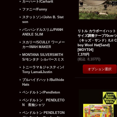
カーハート/Carhartt
ファニー/Funny
ステットソン/John B. Stet
son
パンハンドルスリム/PANH
リトル カウボーイハット
ANDLE SLIM
サイズ調整テープ70cm
（キッズ・サンド）/Lil C
スカリー/SCULLY ワーメー
boy Wool Hat(Sand)
カー/WAH MAKER
[
MOYT04
]
7,370円
MONTANA SILVERSMITH
(
税込
:
8,107円
)
S/モンタナ シルバースミス
トニーラマ＆ジャスティン/
Tony Lama&Justin
ブルハイドハット/Bullhide
Hats
ペンドルトン/Pendleton
ペンドルトン PENDLETO
N 長袖シャツ
ペンドルトン PENDLETON