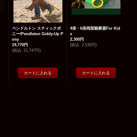
ペンドルトン スティックポ
4倍・6倍両面観察器For Kid
ニー/Pendleton Giddy-Up P
s
ony
2,300円
19,770円
(
税込
:
2,530円
)
(
税込
:
21,747円
)