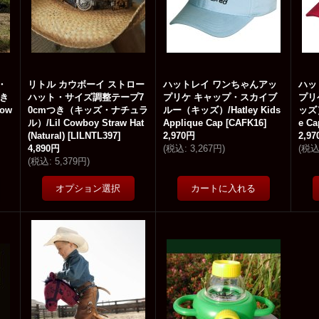
・
リトル カウボーイ ストロー
ハットレイ ワンちゃんアッ
ハッ
つき
ハット・サイズ調整テープ7
プリケ キャップ・スカイブ
プリ
ow
0cmつき（キッズ・ナチュラ
ルー（キッズ）/Hatley Kids
ッズ）
ル）/Lil Cowboy Straw Hat
Applique Cap
[
CAFK16
]
e Ca
(Natural)
[
LILNTL397
]
2,970円
2,9
4,890円
(
税込
:
3,267円
)
(
税
(
税込
:
5,379円
)