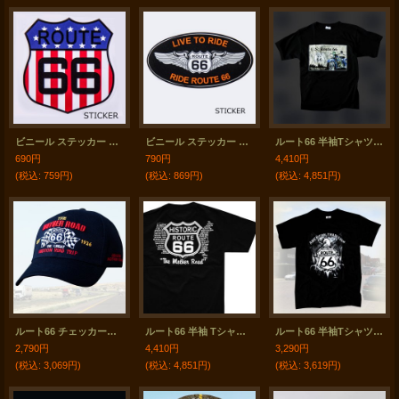
ビニール ステッカー ルート66・USAフラッグ/Sticker
ビニール ステッカー ルート66 LIVE TO RIDE（ブラック）/Sticker
ルート66 半袖Tシャツ The Mother Road（ブラック）/U.S.Route66 T-shirt
690円
790円
4,410円
(税込
:
759円)
(税込
:
869円)
(税込
:
4,851円)
ルート66 チェッカーフラッグ 刺繍 キャップ（ブラック）/Route 66 Cap(Black) GENUINE MOTHER ROAD
ルート66 半袖 Tシャツ（ブラック・ ホワイト）/Historic Route 66 T-shirt (Black)
ルート66 半袖Tシャツ（ブラック・イーグル）/Route 66 T-shirt
2,790円
4,410円
3,290円
(税込
:
3,069円)
(税込
:
4,851円)
(税込
:
3,619円)