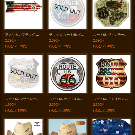
アメリカンフラッグ ルート66 アロー メタルサイン/Route 66 Metal Sign
テキサス ルート66 メタルサイン/Metal Sign Route 66
ルート66 ヴィンテージ マザーロード メタルサイン/Metal Sign Route 66
2,290円
2,390円
2,590円
(税込
:
2,519円)
(税込
:
2,629円)
(税込
:
2,849円)
ルート66 マザーロード メタルサイン/Metal Sign Route 66 Mother Road
ルート66 カリフォルニア リパブリック メタルサイン/Metal Sign Route 66 California Republic
ルート66 アメリカン ビンテージ メタルサイン/Metal Sign Route 66
1,990円
2,390円
2,390円
(税込
:
2,189円)
(税込
:
2,629円)
(税込
:
2,629円)