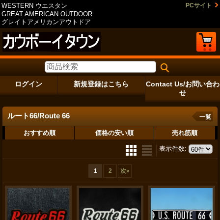
WESTERN ウエスタン
PCサイト
GREAT AMERICAN OUTDOOR
グレイトアメリカンアウトドア
ログイン
新規登録はこちら
Contact Us/お問い合わ
せ
ルート66/Route 66
一覧
おすすめ順
価格の安い順
売れ筋順
表示件数
:
1
2
次
»