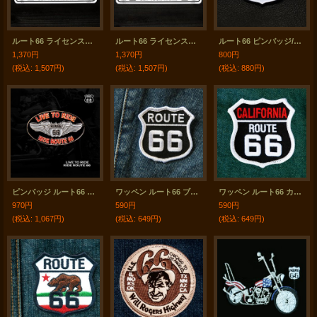
ルート66 ライセンスプレート カリフォルニア/California Route 66 Metal License Plate
ルート66 ライセンスプレート テキサス/Texas Route 66 Metal License Plate
ルート66 ピンバッジ/Pin Route 66
1,370円
1,370円
800円
(税込
:
1,507円)
(税込
:
1,507円)
(税込
:
880円)
ピンバッジ ルート66 LIVE TO RIDE/Pin Route 66
ワッペン ルート66 ブラック・シルバー/Patch Route 66
ワッペン ルート66 カリフォルニア ブラック・シルバー/Patch Route 66 California
970円
590円
590円
(税込
:
1,067円)
(税込
:
649円)
(税込
:
649円)