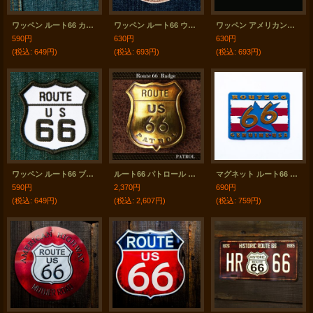
ワッペン ルート66 カリフォルニア グリズリー/Patch
ワッペン ルート66 ウィルロジャースハイウェイ/Patch Route 66 Will Rogers Highway
ワッペン アメリカンモーターサイクル&ルート66/Patch
590円
630円
630円
(税込
:
649円)
(税込
:
693円)
(税込
:
693円)
ワッペン ルート66 ブラック・ホワイト/Patch Route 66
ルート66 パトロール バッジ/Route 66 Badge
マグネット ルート66 Route 66 GENUINE USA
590円
2,370円
690円
(税込
:
649円)
(税込
:
2,607円)
(税込
:
759円)