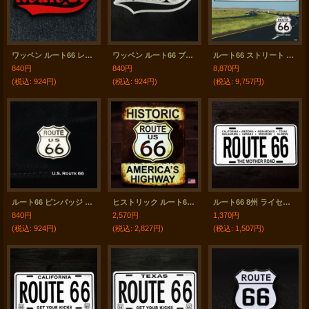
ワッペン ルート66 レッド・ブラック/Patch Route 66
ワッペン ルート66 ブラック・シルバー/Patch Route 66
ルート66 ストリート サイン 80cm/Route 66 Sign
840円
840円
8,870円
(税込
:
924円)
(税込
:
924円)
(税込
:
9,757円)
ルート66 ピンバッジ ホワイト・ブラック/Pin Route 66
ヒストリック ルート66 アメリカ ハイウェイ ティンサイン メタルサイン 看板/HISTORIC ROUTE US 66 AMERICA'S HIGHWAY Metal Sign
ルート66 8州 ライセンスプレート マザーロード/The Mother Road Route 66 Metal License Plate
840円
2,570円
1,370円
(税込
:
924円)
(税込
:
2,827円)
(税込
:
1,507円)