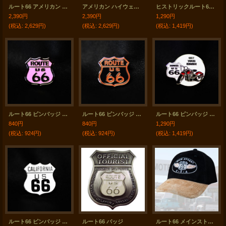
ルート66 アメリカン ハイウェイ メタルサイン/Metal Sign Route 66 AMERICAN HIGHWAY
アメリカン ハイウェイ ルート66 メタルサイン/Metal Sign Route 66
ヒストリックルート66 ライセンスプレート（ブラウン）/License Plate Historic Route 66(Brown)
2,390円
2,390円
1,290円
(税込
:
2,629円)
(税込
:
2,629円)
(税込
:
1,419円)
ルート66 ピンバッジ ピンク・ブラック/Pin Route 66
ルート66 ピンバッジ オレンジ・ブラック/Pin Route 66
ルート66 ピンバッジ モーターサイクル・レッド GET YOUR KICKS!/Pin Route 66
840円
840円
1,290円
(税込
:
924円)
(税込
:
924円)
(税込
:
1,419円)
ルート66 ピンバッジ カリフォルニア/Pin California US Route 66
ルート66 バッジ
ルート66 メインストリート 刺繍 キャップ（ブラック）/Route 66 Cap(Black)