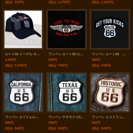
(税込
:
924円)
(税込
:
2,079円)
(税込
:
2,629円)
ルート66 イーグル キャップ/Route 66 Cap(Black)
ワッペン ルート66 LIVE TO RIDE ブラック/Patch Route 66
ワッペン ルート66 GET YOUR KICKS ブラック/Patch
3,490円
690円
590円
(税込
:
3,839円)
(税込
:
759円)
(税込
:
649円)
ワッペン カリフォルニア US ルート66 ブラック・ホワイト/Patch Route 66
ワッペン テキサス US ルート66 ブラック・ホワイト 63mm×63mm/Patch TEXAS Route 66
ワッペン ヒストリック ルート66 クリーム・ブラウン/Patch Route 66
590円
590円
590円
(税込
:
649円)
(税込
:
649円)
(税込
:
649円)