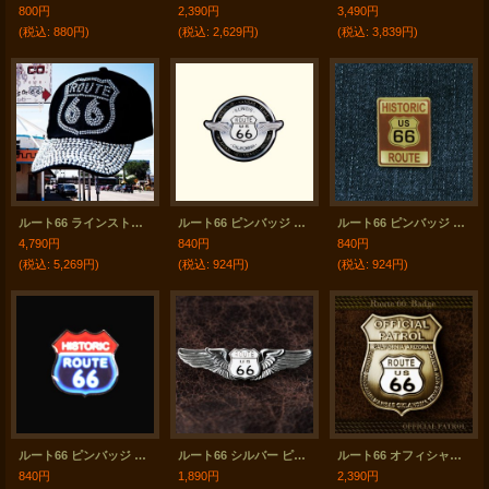
800円
2,390円
3,490円
(税込
:
880円)
(税込
:
2,629円)
(税込
:
3,839円)
ルート66 ラインストーン キャップ（ブラック）/Route 66 Rhinestones Cap(Black)
ルート66 ピンバッジ ステイトウイング/Pin Route66
ルート66 ピンバッジ ヒストリック・ブラウン/Pin HISTORIC ROUTE US 66
4,790円
840円
840円
(税込
:
5,269円)
(税込
:
924円)
(税込
:
924円)
ルート66 ピンバッジ ネオンサイン/Pin Route66
ルート66 シルバー ピンバッジ/Route 66 Pin
ルート66 オフィシャルパトロール バッジ/Route 66 Badge
840円
1,890円
2,390円