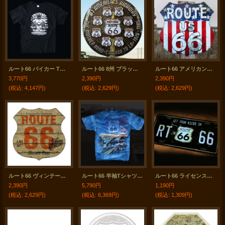
ルート66 バイカー Tシャツ（半袖ブラック・モーターサイクルエンジン）L/Route 66 T-shirt
ルート66 8州 ブラックトップ メタルサイン/Metal Sign Route 66
ルート66 アメリカンフラッグ メタルサイン/Metal Sign Route 66
3,770円
2,390円
2,390円
(税込
:
4,147円)
(税込
:
2,629円)
(税込
:
2,629円)
ルート66 ヴィンテージ ハイウエイ メタルサイン/Metal Sign Route 66
ルート66 半袖Tシャツ（デニム）/Route66 T-shirt
ルート66 ライセンスプレート RT66/Route 66 License Plate
2,390円
5,790円
1,190円
(税込
:
2,629円)
(税込
:
6,369円)
(税込
:
1,309円)