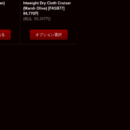
an)
htweight Dry Cloth Cruiser
(Marsh Olive)
[
FASB77
]
84,770円
(
税込
:
93,247円
)