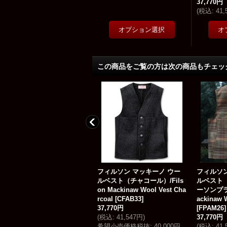
37,770円
(
税込
:
41
この商品をご覧の方は次の商品もチェッ
フィルソン ノースウエスト
フィルソン マッキーノ ウー
フィルソン
ウールシャツ（ダークブルー
ルベスト（チャコール）/Fils
ルベスト
プラッド）/Filson Northwest
on Mackinaw Wool Vest Cha
ーソンプラッ
Wool Shirt
[
SAPQ66
]
rcoal
[
CFAB33
]
ackinaw 
24,770円
37,770円
[
FPAM26
]
税込
:
27,247円
)
(
税込
:
41,547円
)
37,770円
希望小売価格税抜
:
40,000円
(
税込
:
41