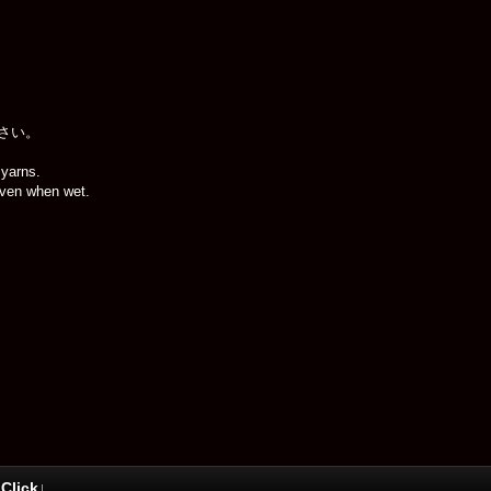
さい。
 yarns.
 even when wet.
ick↓