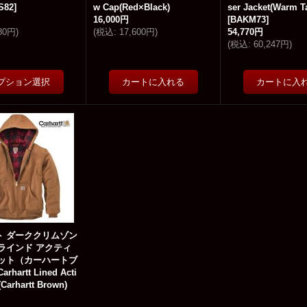
S82
]
w Cap(Red×Black)
ser Jacket(Warm T
16,000円
[
BAKM73
]
680円
)
(
税込
:
17,600円
)
54,770円
(
税込
:
60,247円
)
ト ダーククリムゾン
ラインド アクティ
ケット（カーハートブ
hartt Lined Acti
(Carhartt Brown)