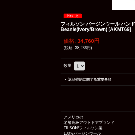
フィルソン バージンウール ハンドメ
Beanie(Ivory/Brown)
[
AKMT69
]
価格
:
34,760円
(
税込
:
38,236円
)
数量
:
返品特約に関する重要事項
アメリカの
老舗高級アウトドアブランド
FILSON/フィルソン製
100%バージンウール