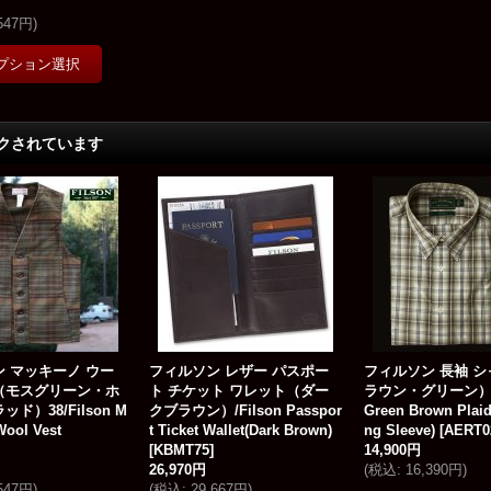
,547円
)
クされています
 マッキーノ ウー
フィルソン レザー パスポー
フィルソン 長袖 
（モスグリーン・ホ
ト チケット ワレット（ダー
ラウン・グリーン）L/
ド）38/Filson M
クブラウン）/Filson Passpor
Green Brown Plaid
Wool Vest
t Ticket Wallet(Dark Brown)
ng Sleeve)
[
AERT0
[
KBMT75
]
14,900円
26,970円
(
税込
:
16,390円
)
,547円
)
(
税込
:
29,667円
)