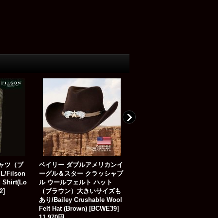
シャツ（ブ
ベイリー ダブルアメリカンイ
フィルソン ロガー メッシュ
Filson
ーグル＆スター クラッシャブ
キャップ（カモブラウン）/Fi
 Shirt(Lo
ル ウールフェルト ハット
son Logger Mesh Cap
2
]
（ブラウン）大きいサイズも
[
WERS33
]
あり/Bailey Crushable Wool
9,870円
Felt Hat (Brown)
[
BCWE39
]
(
税込
:
10,857円
)
11,970円