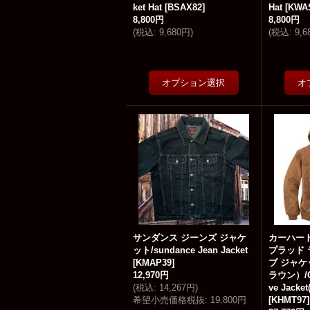
ket Hat
[
BSAX82
]
Hat
[
KWA
8,800円
8,800円
(
税込
:
9,680円
)
(
税込
:
9,
サンダンス ジーンズ ジャケ
カーハー
ット/sundance Jean Jacket
プラッド 
[
KMAP39
]
ブ ジャ
12,970円
ラウン）/Car
(
税込
:
14,267円
)
ve Jacket
希望小売価格税抜
:
19,800円
[
KHMT97
]