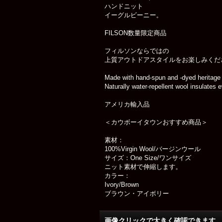
ハンドニット
イーグルビーニー。
FILSON数量限定商品
フィルソンならではの
上質アウトドアスタイルをお楽しみくだ
Made with hand-spun and -dyed heritage
Naturally water-repellent wool insulates
アメリカ輸入品
＜カウボーイタウンおすすめ商品＞
素材：
100%Virgin Wool/バージンウール
サイズ：One Size/ワンサイズ
ニット素材で伸縮します。
カラー：
Ivory/Brown
ブラウン・アイボリー
画像クリックで大きく確認できます Cl