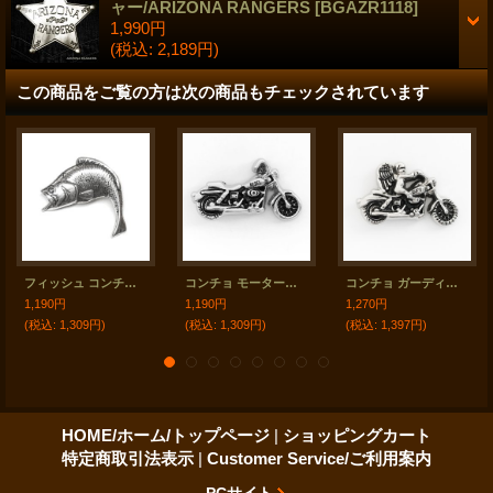
ャー/ARIZONA RANGERS
[
BGAZR1118
]
1,990円
(税込
:
2,189円)
この商品をご覧の方は次の商品もチェックされています
フィッシュ コンチョ スクリュー/Concho Screwback
コンチョ モーターサイクル スクリュー/Concho Screwback
コンチョ ガーディアンエンジェル スクリュー/Concho Screwback
1,190円
1,190円
1,270円
(税込
:
1,309円)
(税込
:
1,309円)
(税込
:
1,397円)
HOME/ホーム/トップページ
|
ショッピングカート
特定商取引法表示
|
Customer Service/ご利用案内