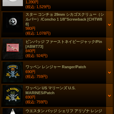
1,390円
(税込
:
1,529円)
スター コンチョ 29mm シカゴスクリュー（シ
ルバー）/Concho 1 1/8"Screwback
[
CHTW8
8
]
980円
(税込
:
1,078円)
ピンバッジ ファーストネイビージャック/Pin
[
ABMT73
]
840円
(税込
:
924円)
ワッペン レンジャー Ranger/Patch
690円
(税込
:
759円)
ワッペン US マリーンズ U.S.
MARINES/Patch
690円
(税込
:
759円)
ウエスタン バッジ シェリフ アリゾナ レンジ