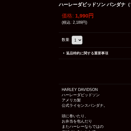
ハーレーダビッドソン バンダナ（ブラック・A
価格
:
1,990円
(
税込
:
2,189円
)
数量
:
返品特約に関する重要事項
HARLEY DAVIDSON
ハーレーダビッドソン
アメリカ製
公式ライセンスバンダナ。
頭に巻いたり、
お弁当を包んだり
またハーレーならではの