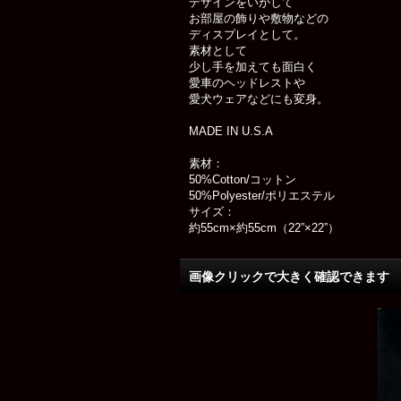
デザインをいかして
お部屋の飾りや敷物などの
ディスプレイとして。
素材として
少し手を加えても面白く
愛車のヘッドレストや
愛犬ウェアなどにも変身。
MADE IN U.S.A
素材：
50%Cotton/コットン
50%Polyester/ポリエステル
サイズ：
約55cm×約55cm（22”×22”）
画像クリックで大きく確認できます Cl