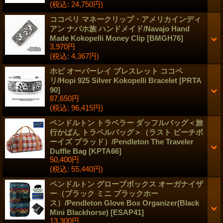
(税込
:
24,750円)
ココペリ マネークリップ・アメリカインディ
アン ナバホ族 ハンドメイド/Navajo Hand
Made Kokopelli Money Clip
[
BMGH76
]
3,970円
(税込
:
4,367円)
ホピ オーバーレイ ブレスレット ココペ
リ/Hopi 925 Silver Kokopelli Bracelet
[
PRTA
90
]
87,650円
(税込
:
96,415円)
ペンドルトン トラベラー ダッフルバッグ＜旅
行かばん トラベルバッグ＞（ラスト ビーチボ
ーイズ プラッド）/Pendleton The Traveler
Duffle Bag
[
KPTA66
]
50,400円
(税込
:
55,440円)
ペンドルトン グローブボックス オーガナイザ
ー（ブラック ミニ ブラックホー
ス）/Pendleton Glove Box Organizer(Black
Mini Blackhorse)
[
ESAP41
]
13,300円