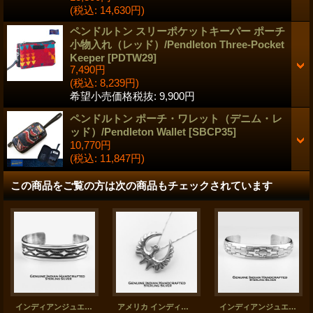
(税込
:
14,630円)
ペンドルトン スリーポケットキーパー ポーチ
小物入れ（レッド）/Pendleton Three-Pocket
Keeper
[
PDTW29
]
7,490円
(税込
:
8,239円)
希望小売価格税抜
:
9,900円
ペンドルトン ポーチ・ワレット（デニム・レ
ッド）/Pendleton Wallet
[
SBCP35
]
10,770円
(税込
:
11,847円)
この商品をご覧の方は次の商品もチェックされています
インディアンジュエリー ナバホ族作 スターリングシルバー ブレスレット/Native American Navajo Sterling Silver Bracelet
アメリカ インディアン ナバホ族 スターリングシルバー ペンダント トップ/Native American Navajo Sterling Silver Pendant
インディアンジュエリー アメリカ ナバホ族 スターリングシルバー ハンドメイド ブレスレット/Native American Navajo Sterling Silver Bracelet