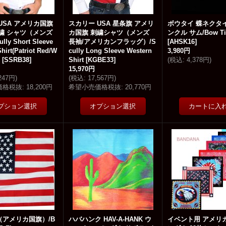
USA アメリカ国旗
スカリー USA 星条旗 アメリ
ボウタイ 蝶ネクタイ
繍 シャツ（メンズ
カ国旗 刺繍シャツ（メンズ
ンクル サム/Bow 
ly Short Sleeve
長袖/アメリカンフラッグ）/S
[
AHSK16
]
hirt(Patriot Red/W
cully Long Sleeve Western
3,980円
[
SSRB38
]
Shirt
[
KGBE33
]
(
税込
:
4,378円
)
15,970円
,247円
)
(
税込
:
17,567円
)
価格税抜
:
18,200円
希望小売価格税抜
:
20,770円
（アメリカ国旗）/B
ハバハンク HAV-A-HANK ウ
イベント用 アメリ