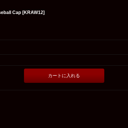
all Cap
[
KRAW12
]