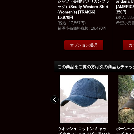
シャツ（長袖/アメリカンフラ
andana U
ッグ）/Scully Western Shirt
[
AMERIC
(Women's)
[
TRAK66
]
350円
15,970円
(
税込
:
38
(
税込
:
17,567円
)
希望小売
希望小売価格税抜
:
19,470円
この商品をご覧の方は次の商品もチェッ
ウオッシュ コットン キャッ
ウオッシュ コットン キャッ
ボーンヘ