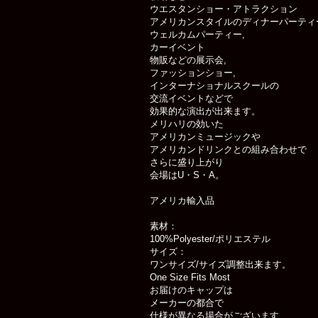
ウエスタンショー・アトラクショ
アメリカンスタイルのディナーパーティ
ウェルカムパーティー,
カーイベント
物販などの展示会,
ファッションショー,
インターナショナルスクールの
交流イベントなどで
効果的な演出が出来ます。
メリハリの効いた
アメリカンミュージックや
アメリカンドリンクとの組み合わせで
さらに盛り上がり
会場はU・S・A。
アメリカ輸入品
素材：
100%Polyester/ポリエステル
サイズ：
ワンサイズ/サイズ調整出来ます。
One Size Fits Most
お届けのキャップは
メーカーの都合で
仕様が異なる場合がございます.