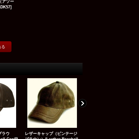
（アソー
DK57
]
ブラウ
レザーキャップ（ビンテージ
アメリカ国旗 星条旗 USフラ