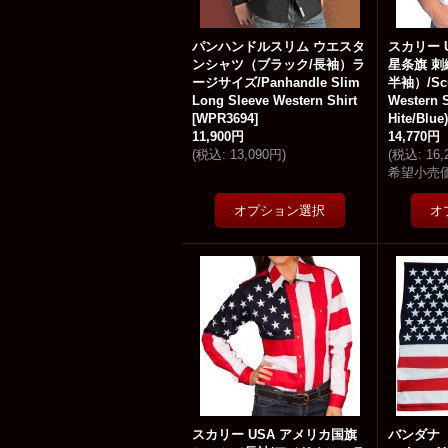
パンハンドルスリム ウエスタ
スカリー 
ンシャツ（ブラック/長袖）ラ
星条旗 刺
ージサイズ/Panhandle Slim
半袖）/Scul
Long Sleeve Western Shirt
Western S
[
WPR3694
]
Hite/Blue)
11,900円
14,770円
(
税込
:
13,090円
)
(
税込
:
16
希望小売
スカリー USA アメリカ国旗
バンダナ