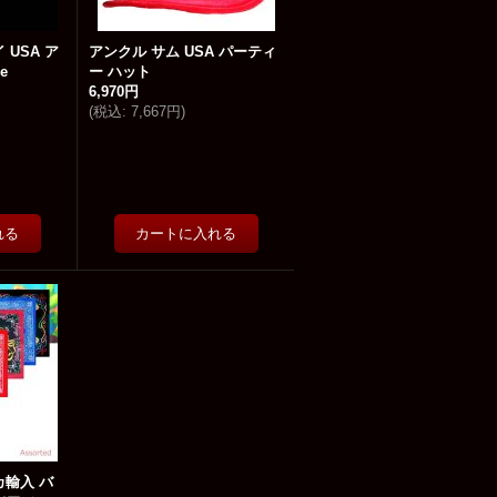
 USA ア
アンクル サム USA パーティ
Tie
ー ハット
6,970円
(
税込
:
7,667円
)
カ輸入 バ