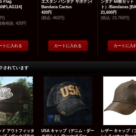
S Flag
エスタン バンダナ サボテン/
ンダナ 60枚セット
ANFLAG114
]
Bandana Cactus
ト）/Bandanas
[
BA
420円
21,600円
5円
)
(
税込
:
462円
)
(
税込
:
23,760円
)
価格税抜
:
420円
クされています
ッド アウトフィッタ
USA キャップ（デニム・ダー
レザー キャップ（