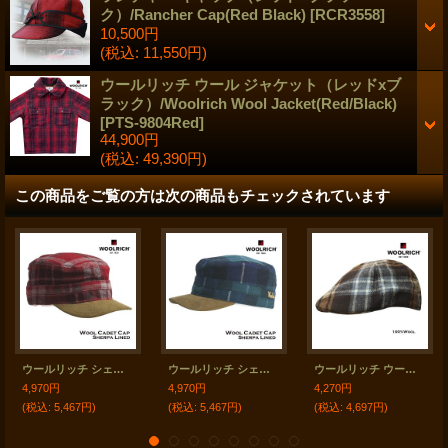
ク）/Rancher Cap(Red Black)
[
RCR3558
]
10,500円
(税込
:
11,550円)
ウールリッチ ウール ジャケット（レッドxブ
ラック）/Woolrich Wool Jacket(Red/Black)
[
PTS-9804Red
]
44,900円
(税込
:
49,390円)
この商品をご覧の方は次の商品もチェックされています
ウールリッチ シェルパラインド ウール カデット キャップ（ルビー）/Woolrich Cadet Cap(Ruby)
ウールリッチ シェルパラインド ウール カデット キャップ（ネイビー）/Woolrich Cadet Cap(Navy)
ウールリッチ ウール ドライビング キャップ（ブラウン）/Woolrich Driving Cap(Brown)
4,970円
4,970円
4,270円
(税込
:
5,467円)
(税込
:
5,467円)
(税込
:
4,697円)