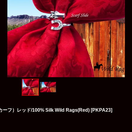
ド/100% Silk Wild Rags(Red)
[
PKPA23
]