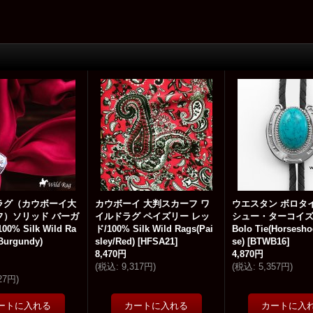
ラグ（カウボーイ大
カウボーイ 大判スカーフ ワ
ウエスタン ボロタ
フ）ソリッド バーガ
イルドラグ ペイズリー レッ
シュー・ターコイズ/W
0% Silk Wild Ra
ド/100% Silk Wild Rags(Pai
Bolo Tie(Horsesho
 Burgundy)
sley/Red)
[
HFSA21
]
se)
[
BTWB16
]
8,470円
4,870円
(
税込
:
9,317円
)
(
税込
:
5,357円
)
327円
)