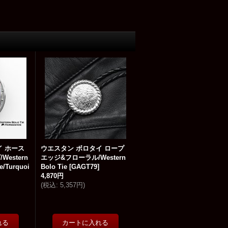
イ ホース
ウエスタン ボロタイ ロープ
estern
エッジ&フローラル/Western
e/Turquoi
Bolo Tie
[
GAGT79
]
4,870円
(
税込
:
5,357円
)