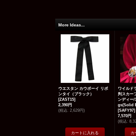
More Ideas...
ウエスタン カウボーイ リボ
ワイルド
ンタイ（ブラック）
判スカー
[
ZAST15
]
ンディー/10
2,390円
gs(Solid
(
税込
:
2,629円
)
[
SAFY97
]
7,570円
(
税込
:
8,