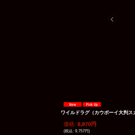
ワイルドラグ（カウボーイ大判スカーフ）レッ
価格
:
8,870円
(
税込
:
9,757円
)