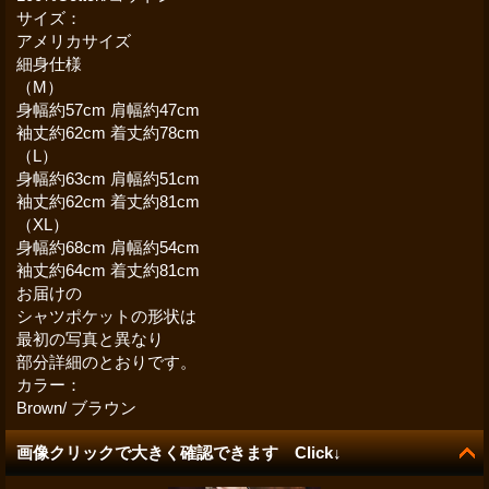
サイズ：
アメリカサイズ
細身仕様
（M）
身幅約57cm 肩幅約47cm
袖丈約62cm 着丈約78cm
（L）
身幅約63cm 肩幅約51cm
袖丈約62cm 着丈約81cm
（XL）
身幅約68cm 肩幅約54cm
袖丈約64cm 着丈約81cm
お届けの
シャツポケットの形状は
最初の写真と異なり
部分詳細のとおりです。
カラー：
Brown/ ブラウン
画像クリックで大きく確認できます Click↓