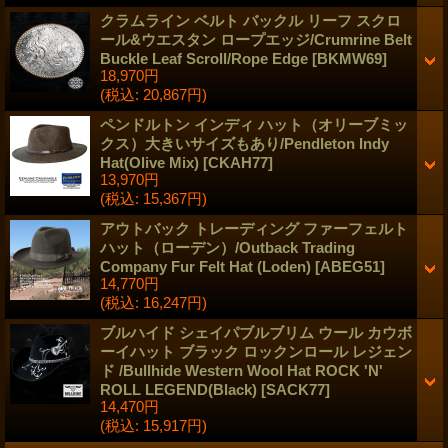
クラムライン ベルト バックル リーフ スクロ
ール&ウエスタン ロープエッジ/Crumrine Belt
Buckle Leaf Scroll/Rope Edge
[
BKMW69
]
18,970円
(税込
:
20,867円)
ペンドルトン インディ ハット（オリーブミッ
クス）大きいサイズもあり/Pendleton Indy
Hat(Olive Mix)
[
CKAH77
]
13,970円
(税込
:
15,367円)
アウトバック トレーディング ファーフェルト
ハット（ローデン）/Outback Trading
Company Fur Felt Hat (Loden)
[
ABEG51
]
14,770円
(税込
:
16,247円)
ブルハイド シェイパブルブリム ウール カウボ
ーイハット ブラック ロックンロール レジェン
ド /Bullhide Western Wool Hat ROCK 'N'
ROLL LEGEND(Black)
[
SACK77
]
14,470円
(税込
:
15,917円)