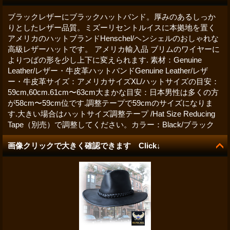
ブラックレザーにブラックハットバンド。厚みのあるしっか
りとしたレザー品質。ミズーリセントルイスに本拠地を置く
アメリカのハットブランドHenschel/ヘンシェルのおしゃれな
高級レザーハットです。 アメリカ輸入品 ブリムのワイヤーに
よりつばの形を少し上下に変えられます. 素材：Genuine
Leather/レザー・牛皮革ハットバンドGenuine Leather/レザ
ー・牛皮革サイズ：アメリカサイズXL/ハットサイズの目安：
59cm,60cm.61cm〜63cm大まかな目安：日本男性は多くの方
が58cm〜59cm位です.調整テープで59cmのサイズになりま
す.大きい場合はハットサイズ調整テープ /Hat Size Reducing
Tape（別売）で調整してください。カラー：Black/ブラック
画像クリックで大きく確認できます Click↓