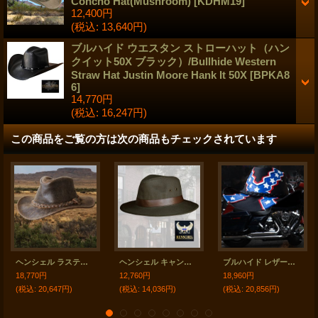
Concho Hat(Mushroom)
[
KDHM19
]
12,400円
(税込
:
13,640円)
ブルハイド ウエスタン ストローハット（ハン
クイット50X ブラック）/Bullhide Western
Straw Hat Justin Moore Hank It 50X
[
BPKA8
6
]
14,770円
(税込
:
16,247円)
この商品をご覧の方は次の商品もチェックされています
ヘンシェル ラスティック レザー ハット（ブラウン）/Henschel Leather Hat(Brown)
ヘンシェル キャンバス ハット（モス）/Henschel Canvas Hat
ブルハイド レザーハット レベル（ブラック）/Bullhide Genuine Leather Hat
18,770円
12,760円
18,960円
(税込
:
20,647円)
(税込
:
14,036円)
(税込
:
20,856円)