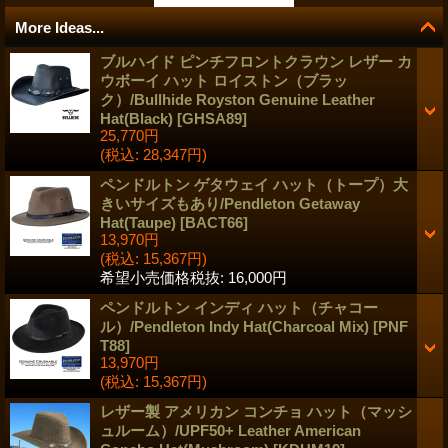
More Ideas...
ブルハイド ピンチフロントクラウン レザー カ
ウボーイ ハット ロイストン（ブラッ
ク）/Bullhide Royston Genuine Leather
Hat(Black)
[
GHSA89
]
25,770円
(税込
:
28,347円)
ペンドルトン ゲタウェイ ハット（トープ）大
きいサイズもあり/Pendleton Getaway
Hat(Taupe)
[
BACT66
]
13,970円
(税込
:
15,367円)
希望小売価格税抜
:
16,000円
ペンドルトン インディ ハット（チャコー
ル）/Pendleton Indy Hat(Charcoal Mix)
[
PNF
T88
]
13,970円
(税込
:
15,367円)
レザー製 アメリカン コンチョ ハット（マッシ
ュルーム）/UPF50+ Leather American