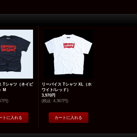
 Tシャツ（ネイビ
リーバイス Tシャツ XL（ホ
）M
ワイト/レッド）
3,970円
367円
)
(
税込
:
4,367円
)