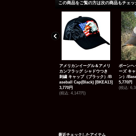
この商品をご覧の方は次の商品もチェッ
アメリカンイーグルアウトフ
アメリカンイーグル＆アメリ
ボーンヘ
ィッターズ ビーチサンダル
カンフラッグ シャドウつき
ーズ キ
パームツリー（メンズ）/AE
刺繍 キャップ（ブラック）/B
ン）/Baseb
American Eagle Outfitters Fl
aseball Cap(Black)
[
BKEA13
]
5,770円
ip Flop Palm Tree（Mens)
3,770円
(
税込
:
6,
BAKA29
]
(
税込
:
4,147円
)
3,970円
税込
:
4,367円
)
最近チェックしたアイテム