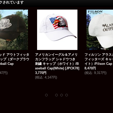
クされています
ッド アウトフィッタ
アメリカンイーグル＆アメリ
フィルソン アラス
ャップ（ダークブラウ
カンフラッグ シャドウつき
フィッターズ キャ
all Cap
刺繍 キャップ（ホワイト）/B
イト）/Filson Cap
aseball Cap(White)
[
JPCK78
]
8,470円
347円
)
3,770円
(
税込
:
9,317円
)
(
税込
:
4,147円
)