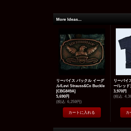
More Ideas...
リーバイス バックル イーグ
リーバイス
ル/Levi Strauss&Co Buckle
ー/レッド
[
CBG849A
]
3,970円
5,690円
(
税込
:
4,
(
税込
:
6,259円
)