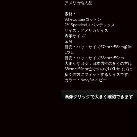
アメリカ輸入品
素材：
98%Cotton/コットン
2%Spandex/スパンデックス
サイズ：アメリカサイズ
表示サイズ/
S/M
目安：ハットサイズ57cm〜58cm前半
L/XL
目安：ハットサイズ58cm〜59cm
大まかな目安：日本男性の多くの方は
58cm〜59cm位ですのでL/XLサイズは
多くの方にフィットするサイズです。
カラー：Navy/ネイビー
画像クリックで大きく確認できます Cl