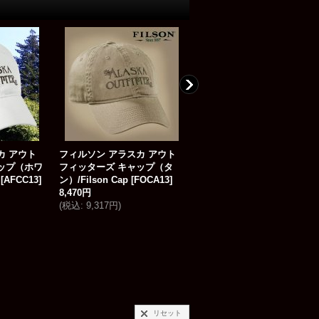
カ アウト
フィルソン アラスカ アウト
ネイティブプライド シャド
ップ（ホワ
フィッターズ キャップ（タ
つき 刺繍 キャップ アメリカ
[
AFCC13
]
ン）/Filson Cap
[
FOCA13
]
ンイーグル＆フェザー（ ピ
8,470円
ク）/Native Pride Cap Amer
(
税込
:
9,317円
)
can Eagle&Feather(Pink)
[
FAXP08
]
3,470円
(
税込
:
3,817円
)
リセット