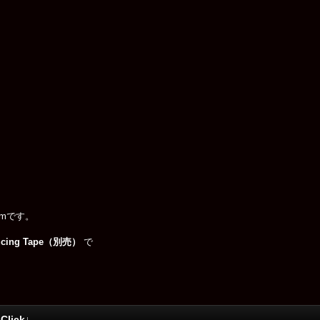
cmです。
cing Tape（別売）
で
ick↓