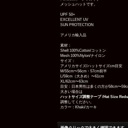
メッシュハットです。
UPF 50+
EXCELLENT UV
SUN PROTECTION
アメリカ輸入品
素材：
Shell:100%Cotton/コットン
Mesh:100%Nylon/ナイロン
サイズ：
アメリカサイズ/ハットサイズcm目安
M/55cm〜56cm・57cm前半
L/59cm（大きめ）〜61cm
XL/62cm〜63cm
目安：日本男性は多くの方が58cm〜59
大きい場合は
ハットサイズ調整テープ /Hat Size Redu
調整してください。
カラー：Khaki/カーキ
画像クリックで大きく確認できます Cl