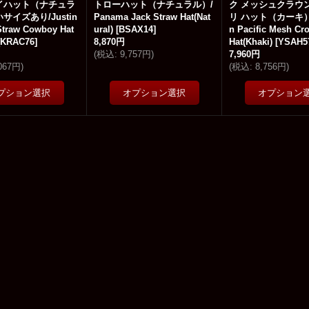
イハット（ナチュラ
トローハット（ナチュラル）/
ク メッシュクラウ
サイズあり/Justin
Panama Jack Straw Hat(Nat
リ ハット（カーキ）/
Straw Cowboy Hat
ural)
[
BSAX14
]
n Pacific Mesh Cr
KRAC76
]
8,870円
Hat(Khaki)
[
YSAH5
(
税込
:
9,757円
)
7,960円
,067円
)
(
税込
:
8,756円
)