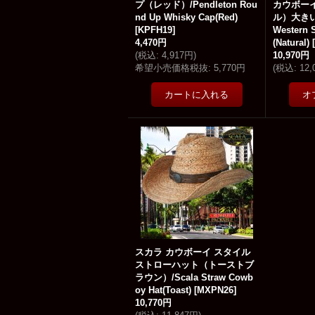
プ（レッド）/Pendleton Rou
カウボー
nd Up Whisky Cap(Red)
ル）大きい
[
KPFH19
]
Western 
4,470円
(Natural)
[
(
税込
:
4,917円
)
10,970円
希望小売価格税抜
:
5,770円
(
税込
:
12
スカラ カウボーイ スタイル
ストローハット（トーストブ
ラウン）/Scala Straw Cowb
oy Hat(Toast)
[
MXPN26
]
10,770円