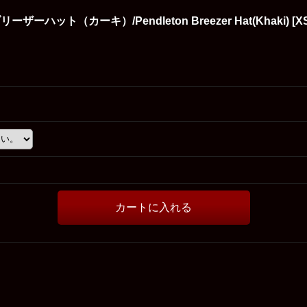
ハット（カーキ）/Pendleton Breezer Hat(Khaki)
[
X