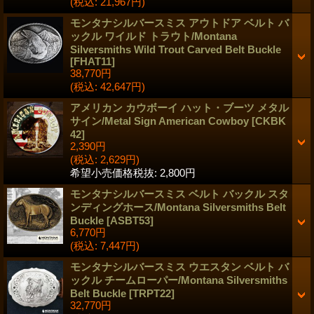
(税込
:
21,967円)
モンタナシルバースミス アウトドア ベルト バ
ックル ワイルド トラウト/Montana
Silversmiths Wild Trout Carved Belt Buckle
[
FHAT11
]
38,770円
(税込
:
42,647円)
アメリカン カウボーイ ハット・ブーツ メタル
サイン/Metal Sign American Cowboy
[
CKBK
42
]
2,390円
(税込
:
2,629円)
希望小売価格税抜
:
2,800円
モンタナシルバースミス ベルト バックル スタ
ンディングホース/Montana Silversmiths Belt
Buckle
[
ASBT53
]
6,770円
(税込
:
7,447円)
モンタナシルバースミス ウエスタン ベルト バ
ックル チームローパー/Montana Silversmiths
Belt Buckle
[
TRPT22
]
32,770円