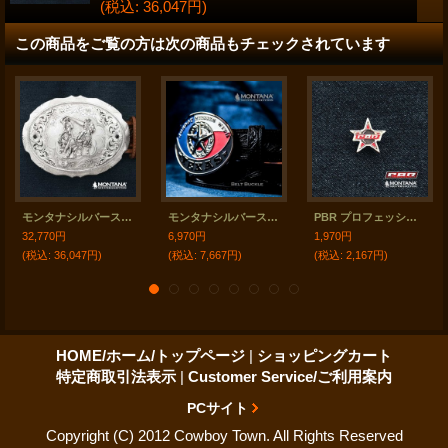
(税込
:
36,047円)
この商品をご覧の方は次の商品もチェックされています
モンタナシルバースミス ウエスタン ベルト バックル チームローパー/Montana Silversmiths Belt Buckle
モンタナシルバースミス テキサススター ウエスタン ベルト バックル/Montana Silversmiths Belt Buckle
PBR プロフェッショナルブルライダース モンタナシルバースミス ハットピン/Montana Silversmiths PROFESSIONAL BULL RIDERS Hat Pin
32,770円
6,970円
1,970円
(税込
:
36,047円)
(税込
:
7,667円)
(税込
:
2,167円)
HOME/ホーム/トップページ
|
ショッピングカート
特定商取引法表示
|
Customer Service/ご利用案内
PCサイト
Copyright (C) 2012 Cowboy Town. All Rights Reserved