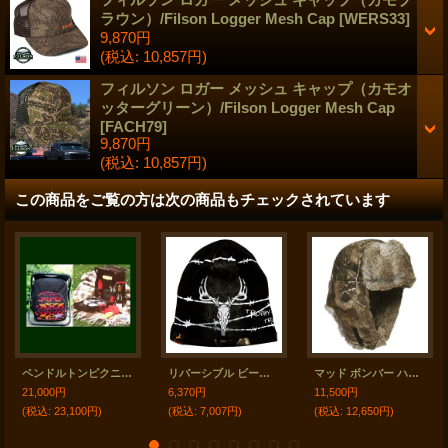
ラウン）/Filson Logger Mesh Cap
[
WERS33
]
9,870円
(税込
:
10,857円)
フィルソン ロガー メッシュ キャップ（カモオ
ッターグリーン）/Filson Logger Mesh Cap
[
FACH79
]
9,870円
(税込
:
10,857円)
この商品をご覧の方は次の商品もチェックされています
ペンドルトンピクニックバックパック/Pendleton Back Pack・Dinnerware for Two
リバーシブル ビーニーハット（刺繍スカル&リアルツリーカモ）/Trophy Game Beanie Hat
マッド ボンバー ハット 帽子 （リアルツリーカモ＆ラビット ファー）/Mad Bomber Hat(Camo)
21,000円
6,370円
11,500円
(税込
:
23,100円)
(税込
:
7,007円)
(税込
:
12,650円)