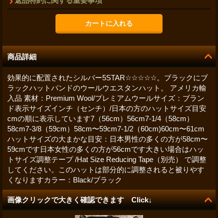
返品特約に関する重要事項
商品詳細
効果的に配置されたシルバー5STAR☆☆☆☆☆。ブラックにブ
ラックハットバンドのウールウエスタンハット。 アメリカ輸
入品 素材：Premium Wool/プレミアムウールサイズ：ブラン
ド表示サイズインチ（センチ）/日本の方のハットサイズ目安
cmの順に表示しています7（56cm）56cm7-1/4（58cm）
58cm7-3/8（59cm）58cm〜59cm7-1/2（60cm)60cm〜61cm
ハットサイズの大まかな目安：日本男性の多くの方が58cm〜
59cmです日本女性の多くの方が56cmです大きい場合はハッ
トサイズ調整テープ /Hat Size Reducing Tape（別売） で調整
してください。このハットは部分的に調整されると被りやす
くなりますカラー：Black/ブラック
画像クリックで大きく確認できます Click↓