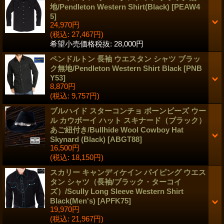
地/Pendleton Western Shirt(Black)
[
PEAW4
5
]
24,970円
(税込
:
27,467円)
希望小売価格税抜
:
28,000円
ペンドルトン 長袖 ウエスタン シャツ ブラッ
ク無地/Pendleton Western Shirt Black
[
PNB
Y53
]
8,870円
(税込
:
9,757円)
ブルハイド スターコンチョ ボーンビーズ ウー
ル カウボーイ ハット スキナード（ブラック）
あご紐付き/Bullhide Wool Cowboy Hat
Skynard (Black)
[
ABGT88
]
16,500円
(税込
:
18,150円)
スカリー キャンディケイン パイピング ウエス
タン シャツ（長袖/ブラック・ターコイ
ズ）/Scully Long Sleeve Western Shirt
Black(Men's)
[
APFK75
]
19,970円
(税込
:
21,967円)