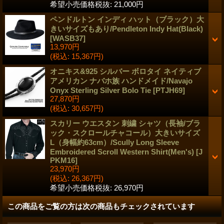
希望小売価格税抜
:
21,000円
ペンドルトン インディ ハット（ブラック）大
きいサイズもあり/Pendleton Indy Hat(Black)
[
WASB37
]
13,970円
(税込
:
15,367円)
オニキス&925 シルバー ボロタイ ネイティブ
アメリカン ナバホ族 ハンドメイド/Navajo
Onyx Sterling Silver Bolo Tie
[
PTJH69
]
27,870円
(税込
:
30,657円)
スカリー ウエスタン 刺繍 シャツ（長袖/ブラ
ック・スクロールチャコール）大きいサイズ
L（身幅約63cm）/Scully Long Sleeve
Embroidered Scroll Western Shirt(Men's)
[
J
PKM16
]
23,970円
(税込
:
26,367円)
希望小売価格税抜
:
26,970円
この商品をご覧の方は次の商品もチェックされています