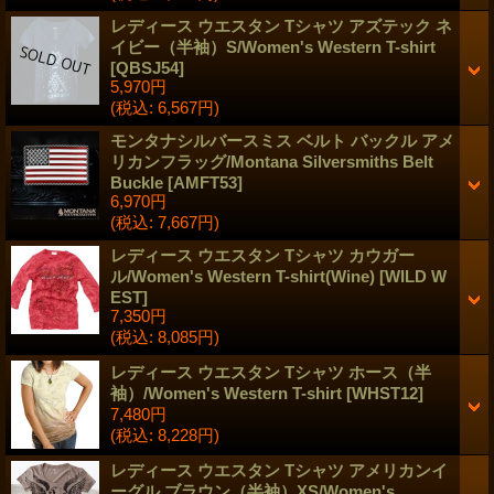
レディース ウエスタン Tシャツ アズテック ネ
イビー（半袖）S/Women's Western T-shirt
[
QBSJ54
]
5,970円
(税込
:
6,567円)
モンタナシルバースミス ベルト バックル アメ
リカンフラッグ/Montana Silversmiths Belt
Buckle
[
AMFT53
]
6,970円
(税込
:
7,667円)
レディース ウエスタン Tシャツ カウガー
ル/Women's Western T-shirt(Wine)
[
WILD W
EST
]
7,350円
(税込
:
8,085円)
レディース ウエスタン Tシャツ ホース（半
袖）/Women's Western T-shirt
[
WHST12
]
7,480円
(税込
:
8,228円)
レディース ウエスタン Tシャツ アメリカンイ
ーグル ブラウン（半袖）XS/Women's