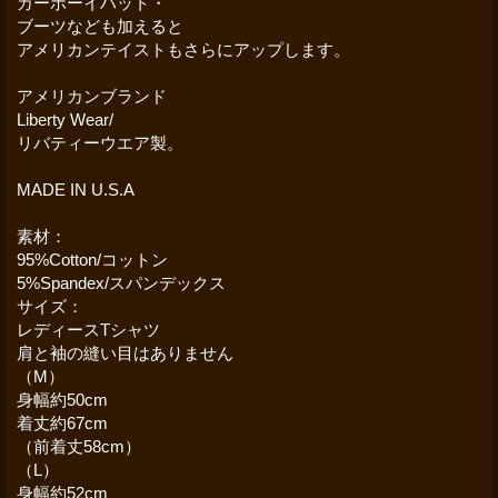
カーボーイハット・
ブーツなども加えると
アメリカンテイストもさらにアップします。
アメリカンブランド
Liberty Wear/
リバティーウエア製。
MADE IN U.S.A
素材：
95%Cotton/コットン
5%Spandex/スパンデックス
サイズ：
レディースTシャツ
肩と袖の縫い目はありません
（M）
身幅約50cm
着丈約67cm
（前着丈58cm）
（L）
身幅約52cm