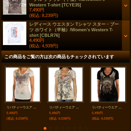
Western T-shirt
[
TCYE35
]
7,490円
(税込
:
8,239円)
レディース ウエスタン Tシャツ スター・ブー
ツ ホワイト（半袖）/Women's Western T-
shirt
[
CBLR76
]
4,490円
(税込
:
4,939円)
この商品をご覧の方は次の商品もチェックされています
リバティーウエア パープルラインストーン 半袖Tシャツ（ホワイト）/Liberty Wear Short Sleeve T-shirt(Women's)
リバティーウエア ラインストーン ハート&ローズ 半袖Tシャツ（マルチ）/Liberty Wear Short Sleeve T-shirt(Women's)
リバティーウエア ラインストーン ハート・ヘッドドレス 半袖Tシャツ（ブラック）/Liberty Wear Short Sleeve T-shirt(Women's)
5,490円
5,490円
5,490円
(税込
:
6,039円)
(税込
:
6,039円)
(税込
:
6,039円)