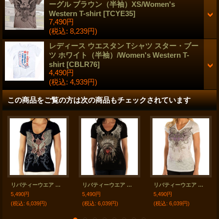
ーグル ブラウン（半袖）XS/Women's
Western T-shirt
[
TCYE35
]
7,490円
(税込
:
8,239円)
レディース ウエスタン Tシャツ スター・ブー
ツ ホワイト（半袖）/Women's Western T-
shirt
[
CBLR76
]
4,490円
(税込
:
4,939円)
この商品をご覧の方は次の商品もチェックされています
リバティーウエア ラインストーン 半袖Tシャツ ピストル・ローズ・ハート＆ウイング（ブラック）/Liberty Wear Short Sleeve T-shirt(Women's)
リバティーウエア ラインストーン ハート・ヘッドドレス 半袖Tシャツ（ブラック）/Liberty Wear Short Sleeve T-shirt(Women's)
リバティーウエア パープルラインストーン 半袖Tシャツ（ホワイト）/Liberty Wear Short Sleeve T-shirt(Women's)
5,490円
5,490円
5,490円
(税込
:
6,039円)
(税込
:
6,039円)
(税込
:
6,039円)