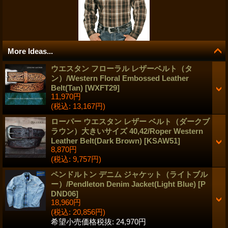
More Ideas...
ウエスタン フローラル レザーベルト（タ
ン）/Western Floral Embossed Leather
Belt(Tan)
[
WXFT29
]
11,970円
(税込
:
13,167円)
ローパー ウエスタン レザー ベルト（ダークブ
ラウン）大きいサイズ 40,42/Roper Western
Leather Belt(Dark Brown)
[
KSAW51
]
8,870円
(税込
:
9,757円)
ペンドルトン デニム ジャケット（ライトブル
ー）/Pendleton Denim Jacket(Light Blue)
[
P
DND06
]
18,960円
(税込
:
20,856円)
希望小売価格税抜
:
24,970円