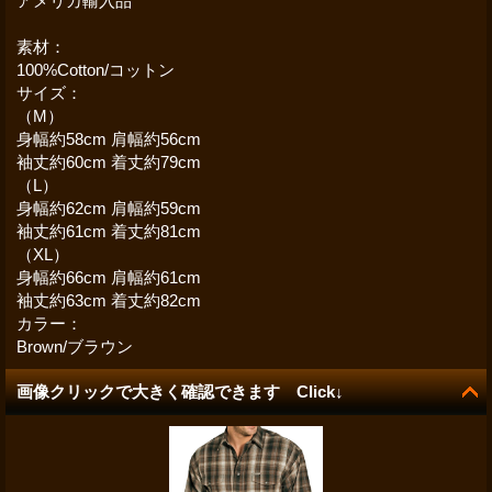
アメリカ輸入品
素材：
100%Cotton/コットン
サイズ：
（M）
身幅約58cm 肩幅約56cm
袖丈約60cm 着丈約79cm
（L）
身幅約62cm 肩幅約59cm
袖丈約61cm 着丈約81cm
（XL）
身幅約66cm 肩幅約61cm
袖丈約63cm 着丈約82cm
カラー：
Brown/ブラウン
画像クリックで大きく確認できます Click↓