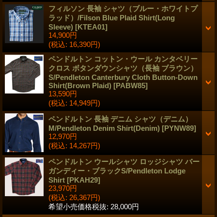
フィルソン 長袖 シャツ（ブルー・ホワイトプ
ラッド）/Filson Blue Plaid Shirt(Long
Sleeve)
[
KTEA01
]
14,900円
(税込
:
16,390円)
ペンドルトン コットン・ウール カンタベリー
クロス ボタンダウンシャツ（長袖 ブラウン）
S/Pendleton Canterbury Cloth Button-Down
Shirt(Brown Plaid)
[
PABW85
]
13,590円
(税込
:
14,949円)
ペンドルトン 長袖 デニム シャツ（デニム）
M/Pendleton Denim Shirt(Denim)
[
PYNW89
]
12,970円
(税込
:
14,267円)
ペンドルトン ウールシャツ ロッジシャツ バー
ガンディー・ブラックS/Pendleton Lodge
Shirt
[
PKAH29
]
23,970円
(税込
:
26,367円)
希望小売価格税抜
:
28,000円