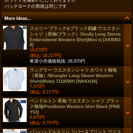
バックヨークの形状は同じです
More Ideas...
スカリー ブラック&ブラック刺繍 ウエスタン
シャツ（長袖/ブラック）/Scully Long Sleeve
Embroidered Western Shirt(Men's)
[
AKBM3
8
]
16,570円
(税込
:
18,227円)
希望小売価格税抜
:
26,970円
ラングラー ウエスタンシャツ ホワイト無地
（長袖）/Wrangler Long Sleeve Western
Shirt(White) 71105WH
[
WAKH26
]
7,470円
(税込
:
8,217円)
ペンドルトン 長袖 ウエスタン シャツ ブラッ
ク無地/Pendleton Western Shirt Black
[
PNB
Y53
]
8,870円
(税込
:
9,757円)
パンハンドルスリム リバースプリント ウエス