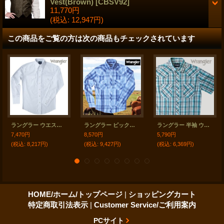
Vest(Brown)
[
CBSV92
]
11,770円
(税込
:
12,947円)
この商品をご覧の方は次の商品もチェックされています
ラングラー ウエスタンシャツ ホワイト無地（長袖）/Wrangler Long Sleeve Western Shirt(White) 71105WH
ラングラー ピックステッチ ウエスタンシャツ（ブループラッド・長袖）/Wrangler Long Sleeve Western Shirt(Blue Plaid)
ラングラー 半袖 ウエスタンシャツ ターコイズブルーM/Wrangler Short Sleeve Western Shirt
7,470円
8,570円
5,790円
(税込
:
8,217円)
(税込
:
9,427円)
(税込
:
6,369円)
HOME/ホーム/トップページ
|
ショッピングカート
特定商取引法表示
|
Customer Service/ご利用案内
PCサイト