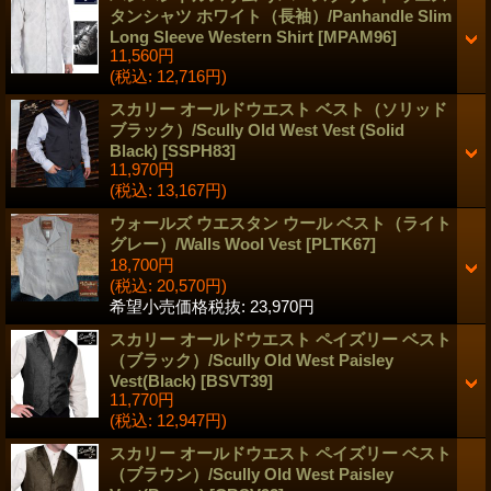
タンシャツ ホワイト（長袖）/Panhandle Slim
Long Sleeve Western Shirt
[
MPAM96
]
11,560円
(税込
:
12,716円)
スカリー オールドウエスト ベスト（ソリッド
ブラック）/Scully Old West Vest (Solid
Black)
[
SSPH83
]
11,970円
(税込
:
13,167円)
ウォールズ ウエスタン ウール ベスト（ライト
グレー）/Walls Wool Vest
[
PLTK67
]
18,700円
(税込
:
20,570円)
希望小売価格税抜
:
23,970円
スカリー オールドウエスト ペイズリー ベスト
（ブラック）/Scully Old West Paisley
Vest(Black)
[
BSVT39
]
11,770円
(税込
:
12,947円)
スカリー オールドウエスト ペイズリー ベスト
（ブラウン）/Scully Old West Paisley