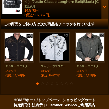
ク）/Justin Classic Longhorn Belt(Black)
[
C
11193
]
14,870円
(税込
:
16,357円)
この商品をご覧の方は次の商品もチェックされています
スカリー ウエスタン刺繍シャツ アローブーツステッチ（長袖/ブラック）大きいサイズ L（身幅約63cm）/Scully Long Sleeve Embroidered Western Shirt(Men's)
スカリー ウエスタン 刺繍 シャツ（長袖/ホワイト・ブラック）/Scully Long Sleeve Embroidered Western Shirt
スカリー ウエスタン 刺繍 シャツ（長袖/チャコール）/Scully Long Sleeve Embroidered Western Shirt(Men's)
14,970円
18,970円
16,570円
(税込
:
16,467円)
(税込
:
20,867円)
(税込
:
18,227円)
HOME/ホーム/トップページ
|
ショッピングカート
特定商取引法表示
|
Customer Service/ご利用案内