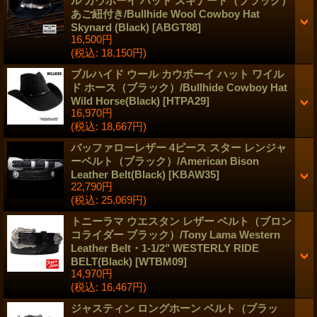
ル カウボーイ ハット スキナード（ブラック）
あご紐付き/Bullhide Wool Cowboy Hat
Skynard (Black)
[
ABGT88
]
16,500円
(税込
:
18,150円)
ブルハイド ウール カウボーイ ハット ワイル
ド ホース（ブラック）/Bullhide Cowboy Hat
Wild Horse(Black)
[
HTPA29
]
16,970円
(税込
:
18,667円)
バッファローレザー 4ピース スター レンジャ
ーベルト（ブラック）/American Bison
Leather Belt(Black)
[
KBAW35
]
22,790円
(税込
:
25,069円)
トニーラマ ウエスタン レザー ベルト（ブロン
コライダー ブラック）/Tony Lama Western
Leather Belt・1-1/2" WESTERLY RIDE
BELT(Black)
[
WTBM09
]
14,970円
(税込
:
16,467円)
ジャスティン ロングホーン ベルト（ブラッ