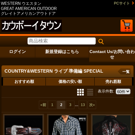
WESTERN ウエスタン
PCサイト
GREAT AMERICAN OUTDOOR
グレイトアメリカンアウトドア
ログイン
新規登録はこちら
Contact Us/お問い合わ
せ
COUNTRY&WESTERN ライブ 準備編 SPECIAL
一覧
おすすめ順
価格の安い順
売れ筋順
表示件数
:
...
«
前
1
2
3
13
次
»