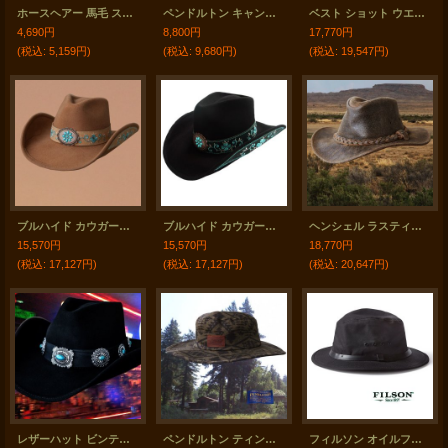
ホースヘアー 馬毛 スタンピード ストリングス レッド・ブラック（ハット用あごひも）/Horse Hair Stampede Strings
ペンドルトン キャンバス インディアナ ハット（タン）/Pendleton Canvas Indiana Hat(Tan)
ベスト ショット ウエスタン プレミアム ウール カウボーイ ハット（チョコレート）/Bullhide Western Premium Wool Cowboy Hat(Chocolate)
4,690円
8,800円
17,770円
(税込
:
5,159円)
(税込
:
9,680円)
(税込
:
19,547円)
ブルハイド カウガール ウール ハット オールフォーグッド（レディース・キャメル）S/Bullhide Wool Cowgirl Hat(All For Good/Camel)
ブルハイド カウガール ウール ハット オールフォーグッド（レディース・ブラック）/Bullhide Wool Cowgirl Hat(All For Good/Black)
ヘンシェル ラスティック レザー ハット（ブラウン）/Henschel Leather Hat(Brown)
15,570円
15,570円
18,770円
(税込
:
17,127円)
(税込
:
17,127円)
(税込
:
20,647円)
レザーハット ビンテージアメリカンフラッグ（ブルー・レッド・ホワイト）/Bullhide Genuine Leather Hat
ペンドルトン ティンバーライン ツイル ブーニー/Pendleton Timberline Twill Boonie
フィルソン オイルフィニッシュ ティンクロス パッカー ハット（ブラック）/Filson Tin Packer Hat(Black)