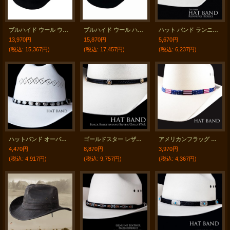
ブルハイド ウール ウエスタンハット ジュエル オブ ザ ウエスト（ブラック）/Bullhide Western Hat(Jewel of The West/Black)
ブルハイド ウール ハット ナチュラル ビューティー（ブラック）/Bullhide Wool Hat Natural Beauty Black
ハット バンド ランニング ホース（ブラック）/Hat Band Leather w/Running Horses(Black)
13,970円
15,870円
5,670円
(税込
:
15,367円)
(税込
:
17,457円)
(税込
:
6,237円)
ハットバンド オーバルコンチョ・シルバー（ブラック）/Hat Band Suede w/Conchos(Black)
ゴールドスター レザー ハット バンド（ブラック）/Leather Hat Band(Black/Silver/Gold Star Concho)
アメリカンフラッグ ビーズ ハット バンド（レッド・ホワイト・ブルー）/Hat Band
4,470円
8,870円
3,970円
(税込
:
4,917円)
(税込
:
9,757円)
(税込
:
4,367円)