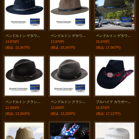
ペンドルトン ゲタウェイ ハット（ブラック）大きいサイズもあり/Pendleton Getaway Hat(Black)
ペンドルトン ゲタウェイ ハット（トープ）大きいサイズもあり/Pendleton Getaway Hat(Taupe)
ペンドルトン ゲタウェイ ハット（ダークオリーブ）大きいサイズもあり/Pendleton Getaway Hat(Dark Olive)
13,970円
13,970円
15,970円
(税込
:
15,367円)
(税込
:
15,367円)
(税込
:
17,567円)
ペンドルトン クラシック フェドラ ハット（チョコレートブラウン）/Pendleton Classic Fedora Hat Chocolate Brown
ペンドルトン クラシック フェドラ ハット（ダークグレー）L/Pendleton Classic Fedora Hat Dark Grey
ブルハイド カウガール ウール ハット オールフォーグッド（ブラック・レッド）/Bullhide Wool Cowgirl Hat(All For Good(Black/Red)
12,000円
12,000円
15,570円
(税込
:
13,200円)
(税込
:
13,200円)
(税込
:
17,127円)