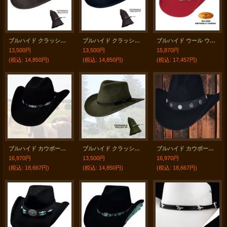
ブルハイド クラッシャブル ロールアップ プレミアムウール アウトドアハット ボイジャー/VOYAGER（チョコレート）/Bullhide Outland Crashable Rolled Up Premium Wool Hat(Chocolate)
ブルハイド クラッシャブル ロールアップ プレミアムウール アウトドアハット ボイジャー/VOYAGER（ブラック）/Bullhide Outland Crashable Rolled Up Premium Wool Hat(Black)
ブルハイド ウール ウエスタンハット エモーショナリーチャージ（レッド）/Bullhide Western Hat Emotionally Charged(Red)
13,500円
13,500円
15,870円
(税込
:
14,850円)
(税込
:
14,850円)
(税込
:
17,457円)
ブルハイド カウボーイハット シークレットメッセージ（ブラック）/Bullhide Cowboy Hat Secret Message(Black)
ブルハイド クラッシャブル ロールアップ プレミアムウール アウトドアハット ボイジャー/VOYAGER（オリーブ）XL/Bullhide Outland Crashable Rolled Up Premium Wool Hat(Olive)
ブルハイド カウボーイハット ショットガン（ブラック）/Bullhide Cowboy Hat Shotgun(Black)
16,970円
13,500円
16,970円
(税込
:
18,667円)
(税込
:
14,850円)
(税込
:
18,667円)