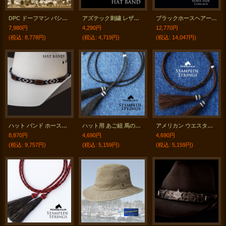
DPC ドーフマン パシフィック アウトドア ハット（ダークブラウン）/Dorfman Pacific Outdoor Hat(Dark Brown)
アズテック刺繍 レザー ハットバンド（ブラック）/Hat Band(Embroidered Black Aztec)
ブラックホースヘアー&5シルバー・ターコイズコンチョ ハット バンド/Horse Hair w/Conchos Hat Band(Black)
7,980円
4,290円
12,770円
(税込
:
8,778円)
(税込
:
4,719円)
(税込
:
14,047円)
ハット バンド ホースヘアー・ビーズ・ボーン（ブラウン・ブラック）/Hat Band
ハット用 あご紐 馬の毛 ホースヘアー スタンピード ストリングス ブラック/Horse Hair Stampede Strings(Black)
アメリカン ウエスタン ホースヘアー 馬毛 スタンピード ストリングス ブラウン（ハット用あごひも）/Horse Hair Stampede Strings
8,870円
4,690円
4,690円
(税込
:
9,757円)
(税込
:
5,159円)
(税込
:
5,159円)