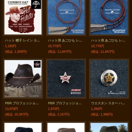
ハット 帽子 レイン カバー 雨の日のビニール ハットプロテクター カウボーイハット ウエスタンハット用 雨具 /Cowboy Hat Vinyl Hat Protector
ハット用 あごひも レザー&ホースヘアー アメリカン ウエスタン スタンピード ストリングス ブラウン2色・ナチュラル/Leather w/horse Hair Stampede Strings
ハット用 あごひも レザー&ホースヘアー アメリカン ウエスタン スタンピード ストリングス ブラウン2色・ブラウン/Leather w/horse Hair Stampede Strings
1,190円
10,770円
10,770円
(税込
:
1,309円)
(税込
:
11,847円)
(税込
:
11,847円)
PBR プロフェッショナル ブルライダース ウール カウボーイ ハット（ブラウン）/PBR Cowboy Hat(Brown)
PBR プロフェッショナルブルライダース モンタナシルバースミス ハットピン/Montana Silversmiths PROFESSIONAL BULL RIDERS Hat Pin
ウエスタン スター ハットピン ピンバッジ（ゴールド・シルバー）/Hat Pin Star Gold Silver
13,970円
1,970円
1,260円
(税込
:
15,367円)
(税込
:
2,167円)
(税込
:
1,386円)