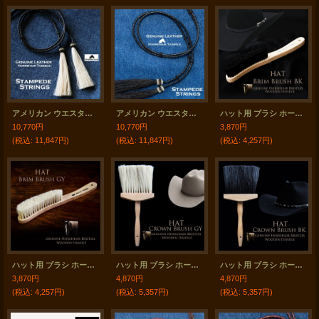
アメリカン ウエスタン レザー&ホースヘアータッセル スタンピード ストリングス ブラック・ナチュラル（ハット用あご紐）/Leather w/horse Hair Stampede Strings
アメリカン ウエスタン レザー&ホースヘアータッセル スタンピード ストリングス ブラック・ブラック（ハット用あご紐）/Leather w/horse Hair Stampede Strings
ハット用 ブラシ ホースヘアー 馬毛 ブリムブラシ（ブラック）/Hat Brush Horsehair Brim Brush Black
10,770円
10,770円
3,870円
(税込
:
11,847円)
(税込
:
11,847円)
(税込
:
4,257円)
ハット用 ブラシ ホースヘアー 馬毛 ブリムブラシ（ナチュラル）/Hat Brush Horsehair Brim Brush Grey
ハット用 ブラシ ホースヘアー 馬毛 クラウンブラシ（ナチュラル）/Hat Brush Horsehair Crown Brush Grey
ハット用 ブラシ ホースヘアー 馬毛 クラウンブラシ（ブラック）/Hat Brush Horsehair Crown Brush Black
3,870円
4,870円
4,870円
(税込
:
4,257円)
(税込
:
5,357円)
(税込
:
5,357円)