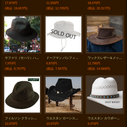
17,870円
11,550円
18,470円
(税込
:
19,657円)
(税込
:
12,705円)
(税込
:
20,317円)
サファリ（サハリ）ハット・ブラックL/Safari Hat
ドーフマン パシフィック パッカブル アウトドア ハット あご紐つき（ダークブラウン）/DPC Dorfman Pacific Packable Hat(Dark Brown)
ワックスレザー＆メッシュ クラッシャブル・パッカブルハット（ブラウン）/Leather Hat(Brown)
7,970円
6,870円
12,790円
(税込
:
8,767円)
(税込
:
7,557円)
(税込
:
14,069円)
フィルソン クラッシャブル カバークロス パッカーハット オッターグリーン/Filson Cover Cloth Crushable Packer Hat(Otter Green)
ウエスタン ローンスター カウボーイ ハット（ブラック）/Bullhide Lone Star Cowboy Hat(Black)
ウエスタン カウボーイハット レザー製 ハットバンド（ブラウン・ターコイズ）/Leather Hat Band (Brown/Turq)
10,970円
10,970円
5,470円