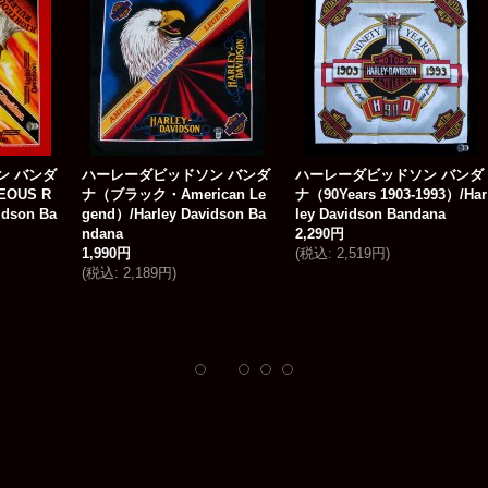
ダビッドソン バンダ
ハーレーダビッドソン バンダ
ハーレーダビッドソ
・American Le
ナ（90Years 1903-1993）/Har
ナ（ブラック・THE 
rley Davidson Ba
ley Davidson Bandana
SOARS ALONE）/H
2,290円
vidson Bandana
(
税込
:
2,519円
)
1,490円
189円
)
(
税込
:
1,639円
)