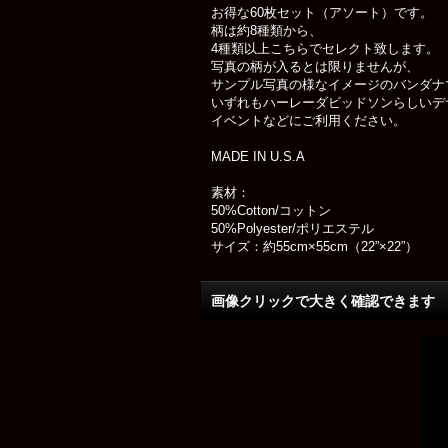
お得な60枚セット（アソート）です。
柄は約8種類から、
4種類以上こちらでセレクト致します。
写真の柄が入るとは限りませんが、
サンプル写真の様なイメージのバンダナ
いずれもハーレーダビッドソンらしいデ
イベントなどにご利用ください。
MADE IN U.S.A
素材：
50%Cotton/コットン
50%Polyester/ポリエステル
サイズ：約55cm×55cm（22”×22”）
画像クリックで大きく確認できます Cl