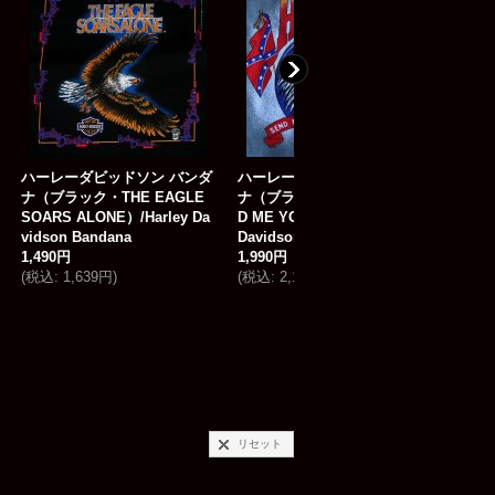
ン バンダ
ハーレーダビッドソン バンダ
ハーレーダビッドソン ピン
EAGLE
ナ（ブラック・イーグル SEN
ッジ ポリス/Harley Davidso
arley Da
D ME YOUR BEST）/Harley
Pins
[
SKGH62
]
Davidson Bandana
2,980円
1,990円
(
税込
:
3,278円
)
(
税込
:
2,189円
)
リセット