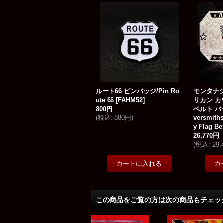
ルート66 ピンバッジ/Pin Ro
モンタナ
ute 66
[
FAHM52
]
リカン カ
800円
ベルト バッ
(
税込
:
880円
)
versmith
y Flag Be
26,770円
(
税込
:
29
この商品をご覧の方は次の商品もチェッ