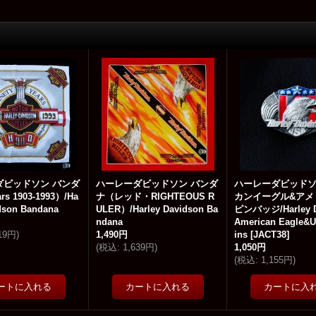
ダビッドソン バンダ
ハーレーダビッドソン バンダ
ハーレーダビッドソ
s 1903-1993）/Ha
ナ（レッド・RIGHTEOUS R
カンイーグル&アメ
idson Bandana
ULER）/Harley Davidson Ba
ピンバッジ/Harley D
ndana
American Eagle&U
519円
)
1,490円
ins
[
JACT38
]
(
税込
:
1,639円
)
1,050円
(
税込
:
1,155円
)