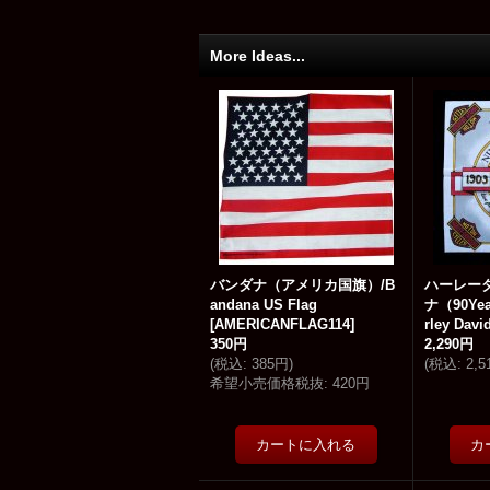
More Ideas...
バンダナ（アメリカ国旗）/B
ハーレー
andana US Flag
ナ（90Year
[
AMERICANFLAG114
]
rley Dav
350円
2,290円
(
税込
:
385円
)
(
税込
:
2,
希望小売価格税抜
:
420円