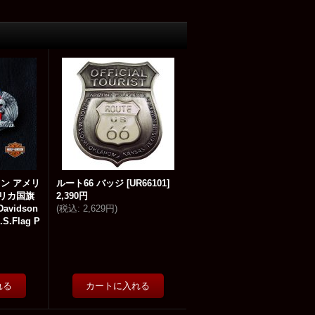
ン アメリ
ルート66 バッジ
[
UR66101
]
リカ国旗
2,390円
avidson
(
税込
:
2,629円
)
.S.Flag P