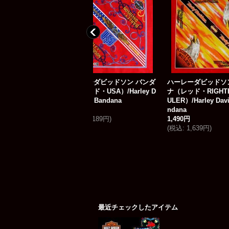
ハーレーダビッドソン バンダ
ハーレーダビッドソン バンダ
ハーレー
ナ（レッド・USA）/Harley D
ナ（レッド・RIGHTEOUS R
ナ（ブラック
avidson Bandana
ULER）/Harley Davidson Ba
gend）/Ha
1,990円
ndana
ndana
税込
:
2,189円
)
1,490円
1,990円
(
税込
:
1,639円
)
(
税込
:
2,
最近チェックしたアイテム