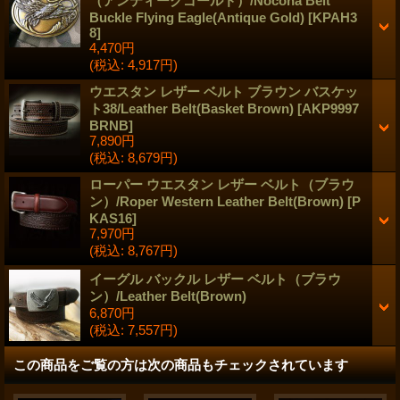
（アンティークゴールド）/Nocona Belt
Buckle Flying Eagle(Antique Gold)
[
KPAH3
8
]
4,470円
(税込
:
4,917円)
ウエスタン レザー ベルト ブラウン バスケッ
ト38/Leather Belt(Basket Brown)
[
AKP9997
BRNB
]
7,890円
(税込
:
8,679円)
ローパー ウエスタン レザー ベルト（ブラウ
ン）/Roper Western Leather Belt(Brown)
[
P
KAS16
]
7,970円
(税込
:
8,767円)
イーグル バックル レザー ベルト（ブラウ
ン）/Leather Belt(Brown)
6,870円
(税込
:
7,557円)
この商品をご覧の方は次の商品もチェックされています