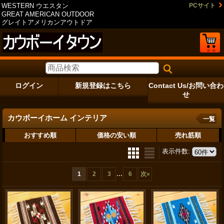
WESTERN ウエスタン
PCサイト
GREAT AMERICAN OUTDOOR
グレイトアメリカンアウトドア
ログイン
新規登録はこちら
Contact Us/お問い合わ
せ
カウボーイホーム インテリア
一覧
おすすめ順
価格の安い順
売れ筋順
表示件数
:
...
1
2
3
6
次
»